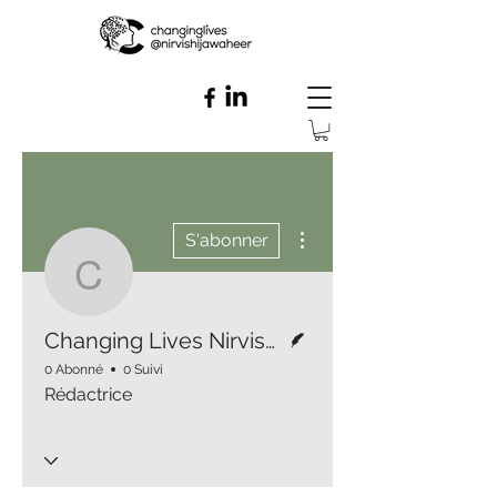
Plus d'actions
S'abonner
Changing Lives Nirvis
Écrivain
Changing Lives Nirvishi Jawaheer
0 Abonné
0 Suivi
Rédactrice