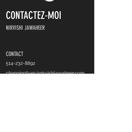
CONTACTEZ-MOI
NIRVISHI JAWAHEER
CONTACT
514-232-8892
changinglives@nirvishijawaheer.com