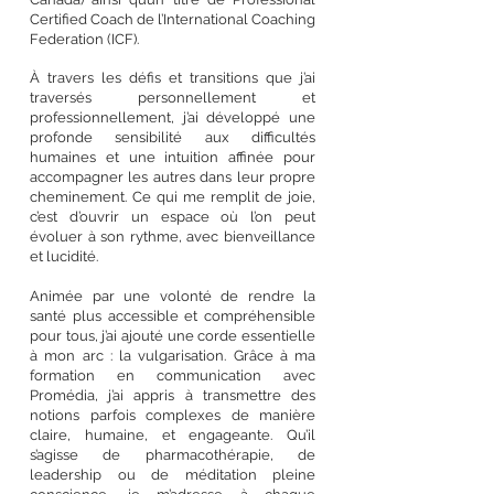
Certified Coach de l’International Coaching
Federation (ICF).​
À travers les défis et transitions que j’ai
traversés personnellement et
professionnellement, j’ai développé une
profonde sensibilité aux difficultés
humaines et une intuition affinée pour
accompagner les autres dans leur propre
cheminement. Ce qui me remplit de joie,
c’est d’ouvrir un espace où l’on peut
évoluer à son rythme, avec bienveillance
et lucidité.
Animée par une volonté de rendre la
santé plus accessible et compréhensible
pour tous, j’ai ajouté une corde essentielle
à mon arc : la vulgarisation. Grâce à ma
formation en communication avec
Promédia, j’ai appris à transmettre des
notions parfois complexes de manière
claire, humaine, et engageante. Qu’il
s’agisse de pharmacothérapie, de
leadership ou de méditation pleine