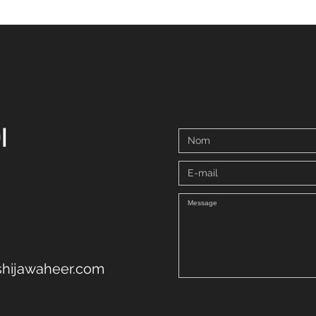
OI
shijawaheer.com